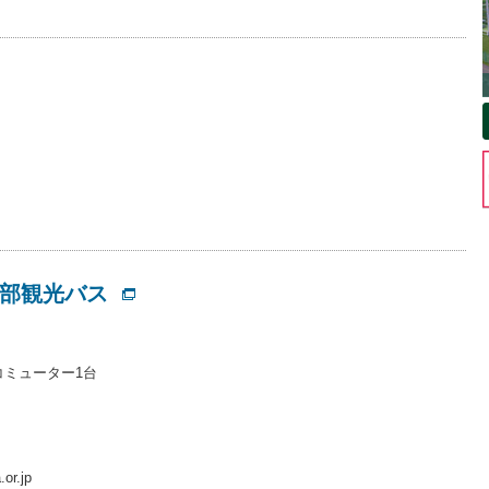
沢部観光バス
コミューター1台
or.jp