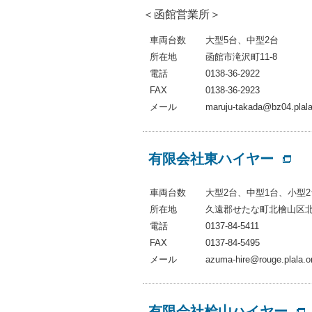
＜函館営業所＞
車両台数
大型5台、中型2台
所在地
函館市滝沢町11-8
電話
0138-36-2922
FAX
0138-36-2923
メール
maruju-takada@bz04.plala.
有限会社東ハイヤー
車両台数
大型2台、中型1台、小型
所在地
久遠郡せたな町北檜山区北
電話
0137-84-5411
FAX
0137-84-5495
メール
azuma-hire@rouge.plala.or
有限会社桧山ハイヤー