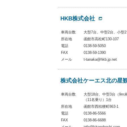
HKB株式会社
車両台数
大型7台、中型2台、小型2
所在地
函館市高松町130-107
電話
0138-59-5050
FAX
0138-59-1390
メール
t-tanaka@hkb.jp.net
株式会社ケーエス北の星
車両台数
大型18台、中型3台（9
（11名乗り）1台
所在地
函館市西桔梗町863-1
電話
0138-86-5566
FAX
0138-86-6688
メール
info@kitanohoshi.com