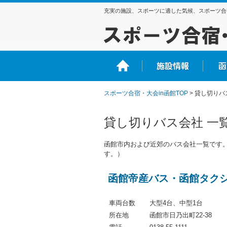
充実の施設、スポーツに適した気候、スポーツ合
スポーツ合宿・大会in函館TOP
> 貸し切りバ
貸し切りバス会社 一
函館市内および近郊のバス会社一覧です。
す。）
函館帝産バス・函館タク
車両台数
大型4台、中型1台
所在地
函館市日乃出町22-38