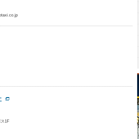
taxi.co.jp
社
ス1F