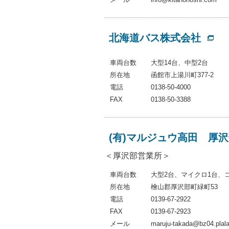
北海道バス株式会社
車両台数
大型14台、中型2台
所在地
函館市上湯川町377-2
電話
0138-50-4000
FAX
0138-50-3388
(有)マルジュウ高田 厚
＜厚沢部営業所＞
車両台数
大型2台、マイクロ1台、
所在地
檜山郡厚沢部町緑町53
電話
0139-67-2922
FAX
0139-67-2923
メール
maruju-takada@bz04.plala.