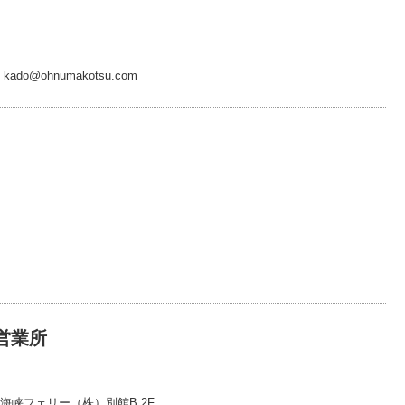
、kado@ohnumakotsu.com
営業所
軽海峡フェリー（株）別館B 2F