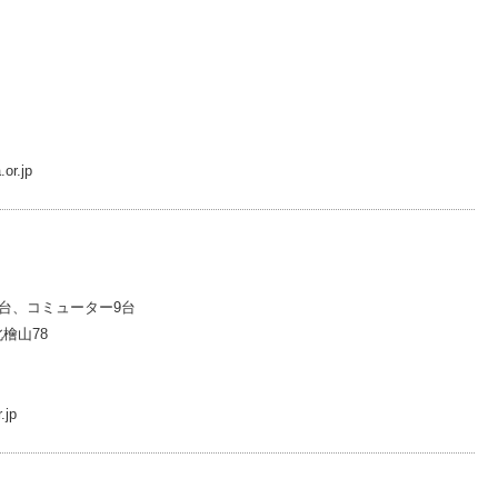
or.jp
2台、コミューター9台
檜山78
.jp