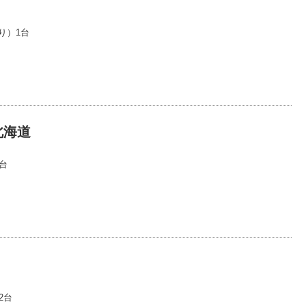
り）1台
北海道
台
2台