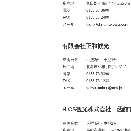
所在地
亀田郡七飯町字大沼278-6
電話
0138-67-3500
FAX
0138-67-2400
メール
kida@ohnumakotsu.com
有限会社正和観光
車両台数
中型2台、小型1台
所在地
北斗市久根別2丁目31-7
電話
0138-73-6390
FAX
0138-73-1233
メール
seiwakankou@ncv.jp
H.CS観光株式会社 函館
車両台数
大型4台・中型1台
所在地
函館市港町3丁目19-1 津