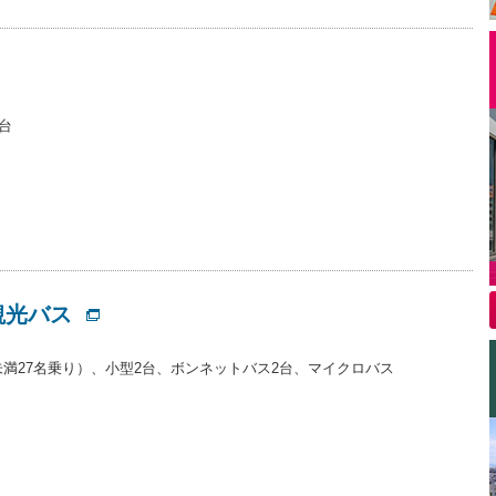
台
観光バス
m未満27名乗り）、小型2台、ボンネットバス2台、マイクロバス