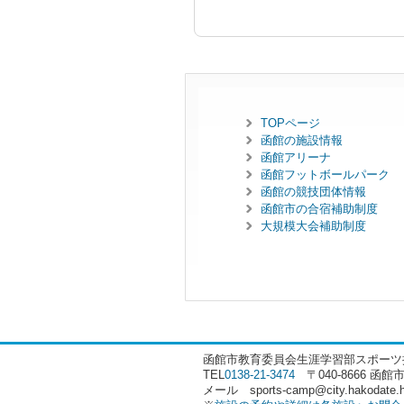
TOPページ
函館の施設情報
函館アリーナ
函館フットボールパーク
函館の競技団体情報
函館市の合宿補助制度
大規模大会補助制度
函館市教育委員会生涯学習部スポーツ
TEL
0138-21-3474
〒040-8666 函館
メール sports-camp@city.hakodate.ho