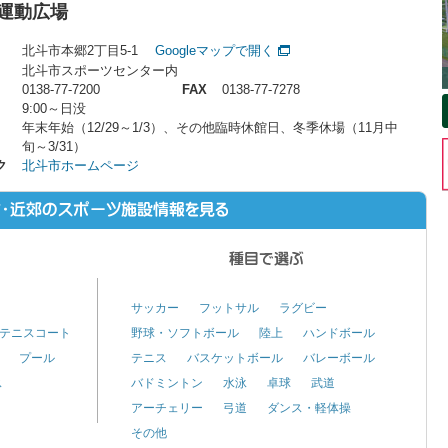
運動広場
北斗市本郷2丁目5-1
Googleマップで開く
北斗市スポーツセンター内
0138-77-7200
FAX
0138-77-7278
9:00～日没
年末年始（12/29～1/3）、その他臨時休館日、冬季休場（11月中
旬～3/31）
ク
北斗市ホームページ
サッカー
フットサル
ラグビー
テニスコート
野球・ソフトボール
陸上
ハンドボール
プール
テニス
バスケットボール
バレーボール
ス
バドミントン
水泳
卓球
武道
アーチェリー
弓道
ダンス・軽体操
その他