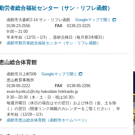
勤労者総合福祉センター（サン・リフレ函館）
函館市大森町2-14 サン・リフレ函館
Googleマップで開く
0138-23-2556
FAX
0138-23-3225
9:00～21:00
年末年始（12/31～1/3）、器材点検日（毎月第3木曜日）
ク
函館市勤労者総合福祉センター（サン・リフレ函館）
恵山総合体育館
函館市川上町506
Googleマップで開く
恵山教育事務所
0138-85-2222
FAX
0138-85-2286
esan-kyoiku1@city.hakodate.hokkaido.jp
9:30～20:30（木・土・日・祝は16:30）
毎週月曜日（休日の場合はその翌日）および休日（金、土を除
く）の翌日（関連リンク掲載のカレンダーをご覧ください）、年
末年始（12/29～1/3）
ク
函館市恵山総合体育館（函館市ホームページ）