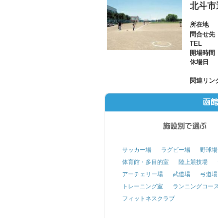
北斗市
所在地
問合せ先
TEL
開場時間
休場日
関連リン
サッカー場
ラグビー場
野球場
体育館・多目的室
陸上競技場
アーチェリー場
武道場
弓道場
トレーニング室
ランニングコー
フィットネスクラブ