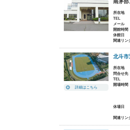
南茅部
所在地
TEL
メール
開館時間
休館日
関連リン
北斗市
所在地
問合せ先
TEL
開場時間
詳細はこちら
休場日
関連リン