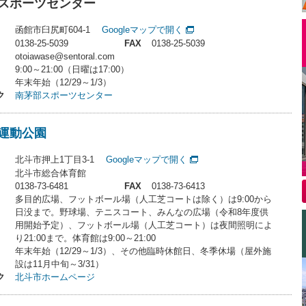
スポーツセンター
函館市臼尻町604-1
Googleマップで開く
0138-25-5039
FAX
0138-25-5039
otoiawase@sentoral.com
9:00～21:00（日曜は17:00）
年末年始（12/29～1/3）
ク
南茅部スポーツセンター
運動公園
北斗市押上1丁目3-1
Googleマップで開く
北斗市総合体育館
0138-73-6481
FAX
0138-73-6413
多目的広場、フットボール場（人工芝コートは除く）は9:00から
日没まで。野球場、テニスコート、みんなの広場（令和8年度供
用開始予定）、フットボール場（人工芝コート）は夜間照明によ
り21:00まで。体育館は9:00～21:00
年末年始（12/29～1/3）、その他臨時休館日、冬季休場（屋外施
設は11月中旬～3/31）
ク
北斗市ホームページ