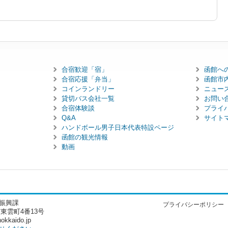
合宿歓迎「宿」
函館へ
合宿応援「弁当」
函館市
コインランドリー
ニュー
貸切バス会社一覧
お問い
合宿体験談
プライ
Q&A
サイト
ハンドボール男子日本代表特設ページ
函館の観光情報
動画
振興課
プライバシーポリシー
市東雲町4番13号
kkaido.jp