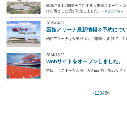
2015年8月に開業を予定する大規模スポーツ・
けら落とし公演が決定しました。
→続きはこちら
2015/04/02
函館アリーナ最新情報＆予約につ
函館アリーナは今年8月の共用開始に向けて、工
2014/12/22
Webサイトをオープンしました。
本日、「スポーツ合宿・大会in函館」Webサイ
6
‹
1
2
3
4
5